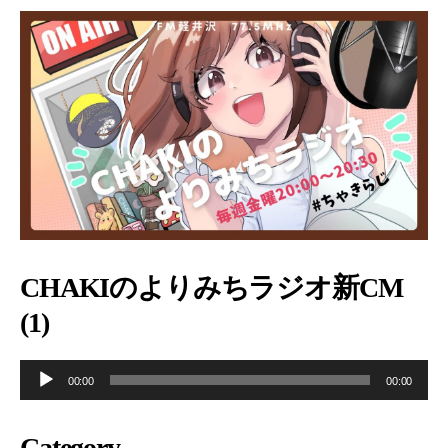
CHAKIのよりみちラジオ新CM
(1)
音
00:00
00:00
声
プ
Category
レ