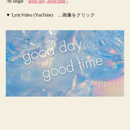
7th single
「
good day, good time
」
▼ LyricVideo (YouTube) …画像をクリック